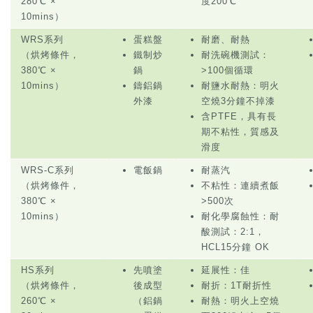
280℃ ×
度200℃
10mins）
WRS系列
蛋糕盤
耐磨、耐熱
（烘烤條件，
鐵制炒
耐洗碗機測試：
380℃ ×
鍋
>100個循環
10mins）
鑄鋁鍋
耐鹽水耐熱：明火
外漆
空燒3分鐘不掉漆
含PTFE，具有長
期不粘性，質感及
滑度
WRS-C系列
電飯鍋
耐蒸汽
（烘烤條件，
不粘性：連續煮飯
380℃ ×
>500次
10mins）
耐化學腐蝕性：耐
酸測試：2:1，
HCL15分鐘 OK
HS系列
先噴塗
延展性：佳
（烘烤條件，
後成型
耐折：1T耐折性
260℃ ×
（鋁鍋
耐熱：明火上空燒