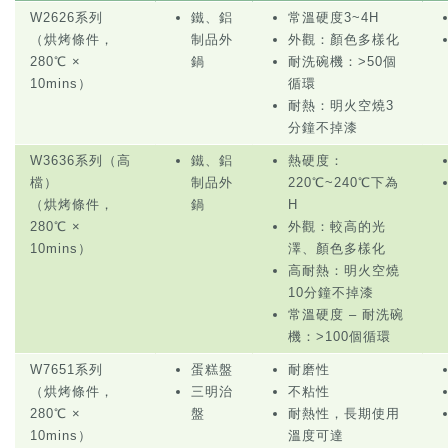
W2626系列
鐵、鋁
常溫硬度3~4H
（烘烤條件，
制品外
外觀：顏色多樣化
280℃ ×
鍋
耐洗碗機：>50個
10mins）
循環
耐熱：明火空燒3
分鐘不掉漆
W3636系列（高
鐵、鋁
熱硬度：
檔）
制品外
220℃~240℃下為
（烘烤條件，
鍋
H
280℃ ×
外觀：較高的光
10mins）
澤、顏色多樣化
高耐熱：明火空燒
10分鐘不掉漆
常溫硬度 – 耐洗碗
機：>100個循環
W7651系列
蛋糕盤
耐磨性
（烘烤條件，
三明治
不粘性
280℃ ×
盤
耐熱性，長期使用
10mins）
溫度可達