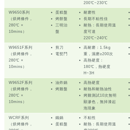
200℃~230℃
W9650系列
蛋糕盤
耐磨性
（烘烤條件，
烤餅盤
長期不粘性佳
280℃ ×
三明治
耐熱：長期使用溫
10mins）
盤
度可達
220℃~240℃
W9651F系列
剪刀
高耐磨：1.5kg
（烘烤條件，
電熨鬥
重，濕磨≥200次
280℃ ×
高熱硬度：
10mins）
180℃，熱硬度
H~3H
W9652F系列
油炸鍋
高熱硬度
（烘烤條件，
烤雞盤
耐熱和耐熱油性
280℃ ×
烤雞測試10次無明
10mins）
顯滲色，無掉漆起
泡現象
WCRF系列
鐵鍋
不粘性
（烘烤條件，
蛋糕盤
耐熱：長期使用溫