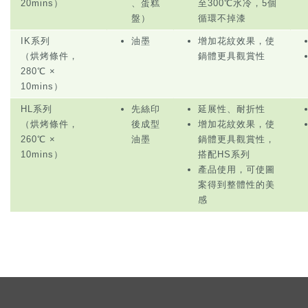
20mins）
、蛋糕
至300℃水冷，5個
盤）
循環不掉漆
IK系列
油墨
增加花紋效果，使
（烘烤條件，
鍋體更具觀賞性
280℃ ×
10mins）
HL系列
先絲印
延展性、耐折性
（烘烤條件，
後成型
增加花紋效果，使
260℃ ×
油墨
鍋體更具觀賞性，
10mins）
搭配HS系列
產品使用，可使圖
案得到整體性的美
感